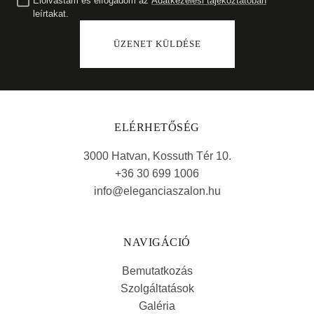
Elolvastam és elfogadom az
Adatkezelési tájékoztatóban
leírtakat.
ÜZENET KÜLDÉSE
ELÉRHETŐSÉG
3000 Hatvan, Kossuth Tér 10.
+36 30 699 1006
info@eleganciaszalon.hu
NAVIGÁCIÓ
Bemutatkozás
Szolgáltatások
Galéria